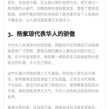
另外，在妆容方面，石头姐以简约自然为主，但又通过一
些亮眼的小细节，如精致眼妆或别致发型，增强了整体造
型感。这种平衡恰到好处地体现了她对美学及个人风格的
不懈追求，让人感觉既新潮又充满活力。
3、杨紫琼代表华人的骄傲
作为华人女演员中的佼佼者，杨紫琼不仅凭借自己卓越演
技获得广泛赞誉，更是在国际舞台上展现出中国文化之
美。在今年金球奖中，她穿着一袭具有东方韵味和现代感
结合的礼服，令人为之惊叹。
这件礼服以传统刺绣工艺为基础，同时加入现代设计理
念，使得整体造型既保留了文化底蕴，又符合当代审美。
不仅如此，她还巧妙运用了颜色对比，使得整套造型层次
丰富，看起来既高贵又大气，为华人女性树立起新的时尚
标杆。
值得注意的是，在妆容方面，杨紫琼没有过度追求复杂，