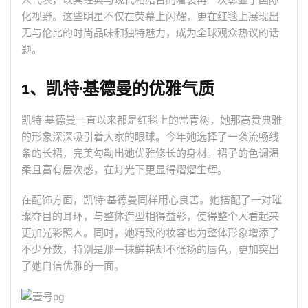
人代表，以其经典与现代相结合的着装再一次彰显了国际
化视野。这些明星不仅在荧幕上闪耀，更在红毯上展现出
无与伦比的时尚品味和独特魅力，成为全球观众热议的话
题。
1、凯特·基德曼的优雅气质
凯特·基德曼一直以来都是红毯上的常青树，她那高贵典雅
的形象深深吸引着大家的眼球。今年她选择了一袭流畅线
条的长裙，完美勾勒出她优雅修长的身材。裙子的色调温
柔且富有层次感，在灯光下更显得熠熠生辉。
在配饰方面，凯特·基德曼同样用心良苦。她搭配了一对璀
璨夺目的耳环，与整体造型相得益彰，使得整个人看起来
更加光彩照人。同时，她精致的妆容也为整体形象增添了
不少分数，特别是那一抹鲜艳却不张扬的唇色，更加突出
了她自信优雅的一面。