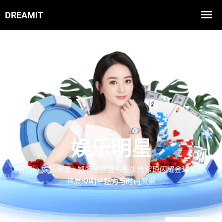
娱乐明星
首页
娱乐明星
凯特基德曼石头姐杨紫琼闪耀金球奖红
毯展现明星魅力与时尚风采