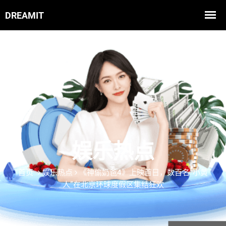
娱乐热点
首页
娱乐热点
《神偷奶爸4》上映首日，数百名“小黄
人”在北京环球度假区集结狂欢