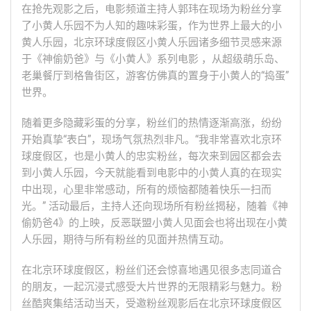
在抢先观影之后，电影频道主持人郭玮在现场为粉丝分享
了小黄人乐园不为人知的趣味彩蛋，作为世界上最大的小
黄人乐园，北京环球度假区小黄人乐园诸多细节灵感来源
于《神偷奶爸》与《小黄人》系列电影 ，从超级萌乐岛、
老巢餐厅到格鲁街区，游客仿佛真的置身于小黄人的“捣蛋”
世界。
随着更多隐藏彩蛋的分享，粉丝们的热情逐渐高涨，纷纷
开始真挚“表白”，现场气氛热烈非凡。“我非常喜欢北京环
球度假区，也是小黄人的忠实粉丝，每次来到园区都会去
到小黄人乐园，今天就能看到电影中的小黄人真的在现实
中出现，心里非常感动，所有的烦恼都随着快乐一扫而
光。” 活动最后，主持人还向现场所有粉丝揭秘，随着《神
偷奶爸4》的上映，反恶联盟小黄人见面会也将出现在小黄
人乐园，期待与所有粉丝的见面并热情互动。
在北京环球度假区，粉丝们还会惊喜地遇见很多志同道合
的朋友，一起沉浸式感受大片世界的无限精彩与魅力。粉
丝酷爽集结活动当天，受邀粉丝观影后在北京环球度假区