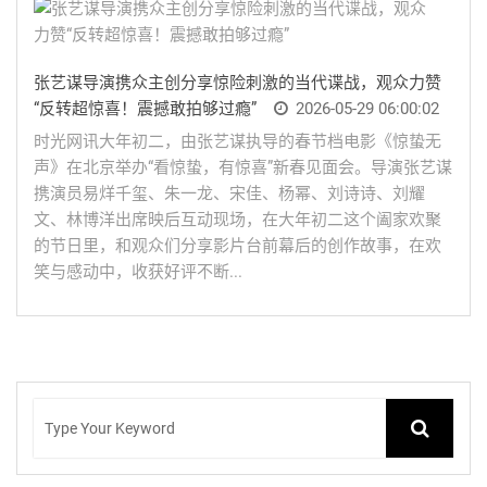
张艺谋导演携众主创分享惊险刺激的当代谍战，观众力赞
“反转超惊喜！震撼敢拍够过瘾”
2026-05-29 06:00:02
时光网讯大年初二，由张艺谋执导的春节档电影《惊蛰无
声》在北京举办“看惊蛰，有惊喜”新春见面会。导演张艺谋
携演员易烊千玺、朱一龙、宋佳、杨幂、刘诗诗、刘耀
文、林博洋出席映后互动现场，在大年初二这个阖家欢聚
的节日里，和观众们分享影片台前幕后的创作故事，在欢
笑与感动中，收获好评不断...