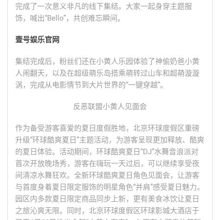
完成了一次意义非凡的线下集结。大家一起身穿主题服
饰，喊出“Bello”，共创难忘瞬间。
壹号娱乐官网
集结完成后，粉丝们还在小黄人乐园体验了神偷奶爸小黄
人闹翻天，以及在超级萌乐岛搭乘萌转过山车和超萌漩漩
涡，完成从电影情节到大片世界的“一键穿越”。
反恶联盟小黄人见面会
作为备受游客喜爱的夏日度假胜地，北京环球度假区重磅
升级“环球酷爽夏日”主题活动，为游客呈现更加释放、酷爽
的夏日体验。活动期间，环球酷爽夏日“DJ”水舞音浪派对
首次开放晚场秀，游客在嗨玩一天过后，可以继续享受夜
间清凉水舞狂欢。全新环球酷爽夏日角色见面会，让游客
与首度身着夏日限定服饰的明星角色“并肩”感受夏日魅力。
园区内多款夏日限定商品同步上新，更有美食冰饮让夏日
之旅沁爽无限。同时，北京环球度假区环球影城大酒店于