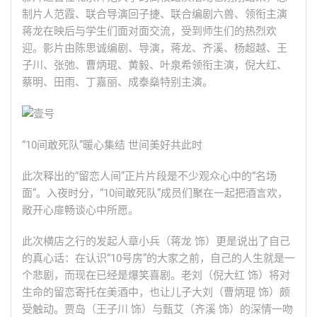
制片人范霞、联合导演回子捷、联合编剧六兽、领衔主演
蒋龙在映后与学生们面对面交流，受到师生们的热烈欢
迎。影片由陈思诚编剧、导演，蒋龙、齐溪、杨超越、王
子川、张弛、曹炳琨、黄毅、叶泉希领衔主演，倪大红、
蔡明、田雨、丁嘉丽、成泰燊特别主演。
“10间敢死队”暖心集结 世间美好共此时
此次释出的“留恋人间”正片片段是不少观众心中的“名场
面”。入夜时分，“10间敢死队”成员们聚在一起把酒言欢，
敞开心扉畅谈心中所愿。
此次横店之行的发起人章小兵（蒋龙 饰）更是说出了自己
的真心话：在认识“10号房”的大家之前，自己的人生就是一
个悲剧，而现在已经是爆笑喜剧。老刘（倪大红 饰）将对
生命的留恋寄托在美酒中，也让儿子大刘（曹炳琨 饰）颇
受触动。贾岛（王子川 饰）与甄艾（齐溪 饰）的深情一吻