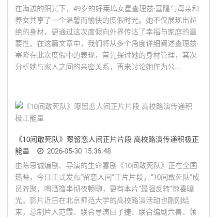
在海边的阳光下，49岁的好莱坞女星查理兹·塞隆与母亲和
养女共享了一个温馨而愉快的度假时光。她不仅展现出超
绝的身材，更通过这次度假向外界传达了幸福与家庭的重
要性。在这篇文章中，我们将从多个角度详细阐述查理兹·
塞隆在此次度假中的表现，首先探讨她的身材管理，其次
分析她与家人之间的亲密关系，再来讨论她作为公...
《10间敢死队》曝留恋人间正片片段 高校路演传递积极正
能量
2026-05-30 15:36:48
由陈思诚编剧、导演的生命喜剧《10间敢死队》正在全国
热映，今日正式发布“留恋人间”正片片段，“10间敢死队”成
员齐聚，喝酒撸串彻夜畅聊，更有本片“最强反转”惊喜曝
光。影片近日在北京师范大学的高校路演活动也刚刚结
束，总制片人范霞、联合导演回子捷、联合编剧六兽、领