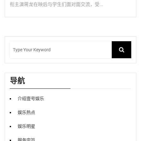
衔主演蒋龙在映后与学生们面对面交流，受...
导航
介绍壹号娱乐
娱乐热点
娱乐明星
服务宗旨