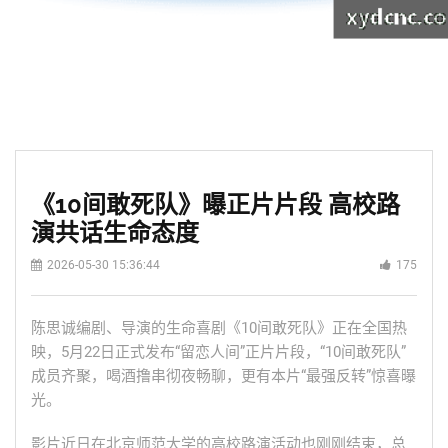
《10间敢死队》曝正片片段 高校路
演共话生命态度
2026-05-30 15:36:44
175
陈思诚编剧、导演的生命喜剧《10间敢死队》正在全国热
映，5月22日正式发布“留恋人间”正片片段，“10间敢死队”
成员齐聚，喝酒撸串彻夜畅聊，更有本片“最强反转”惊喜曝
光。
影片近日在北京师范大学的高校路演活动也刚刚结束，总