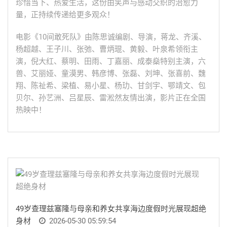
珍惜当下、热爱生活，这份由笑声与感动交织的治愈力
量，正持续传递给更多观众！
电影《10间敢死队》由陈思诚编剧、导演，蒋龙、齐溪、
杨超越、王子川、张弛、曹炳琨、黄毅、叶泉希领衔主
演，倪大红、蔡明、田雨、丁嘉丽、成泰燊特别主演，六
兽、艾丽娅、童漠男、韩彦博、张磊、刘坤、张喜前、魏
翔、陈祉希、梁植、易小星、杨玏、甘剑宇、鄂靖文、包
贝尔、孙艺洲、吕星辰、雷淞然友情出演，影片正在全国
热映中！
49岁查理兹塞隆与母亲和养女共享海边度假时光展现超绝
身材
2026-05-30 05:59:54