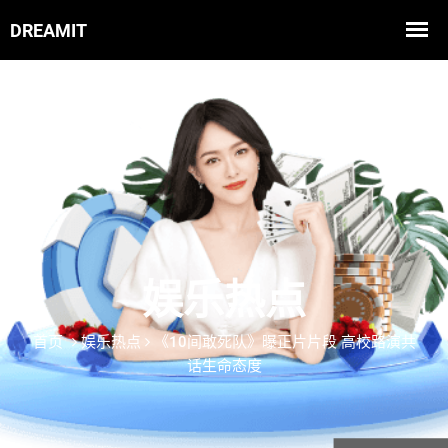
娱乐热点
首页
娱乐热点
《10间敢死队》曝正片片段 高校路演共
话生命态度