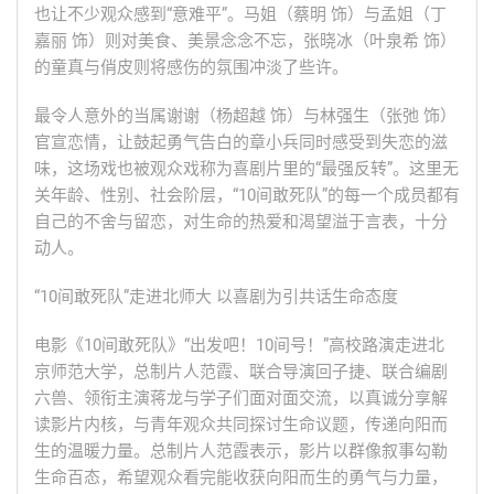
也让不少观众感到“意难平”。马姐（蔡明 饰）与孟姐（丁
嘉丽 饰）则对美食、美景念念不忘，张晓冰（叶泉希 饰）
的童真与俏皮则将感伤的氛围冲淡了些许。
最令人意外的当属谢谢（杨超越 饰）与林强生（张弛 饰）
官宣恋情，让鼓起勇气告白的章小兵同时感受到失恋的滋
味，这场戏也被观众戏称为喜剧片里的“最强反转”。这里无
关年龄、性别、社会阶层，“10间敢死队”的每一个成员都有
自己的不舍与留恋，对生命的热爱和渴望溢于言表，十分
动人。
“10间敢死队”走进北师大 以喜剧为引共话生命态度
电影《10间敢死队》“出发吧！10间号！”高校路演走进北
京师范大学，总制片人范霞、联合导演回子捷、联合编剧
六兽、领衔主演蒋龙与学子们面对面交流，以真诚分享解
读影片内核，与青年观众共同探讨生命议题，传递向阳而
生的温暖力量。总制片人范霞表示，影片以群像叙事勾勒
生命百态，希望观众看完能收获向阳而生的勇气与力量，