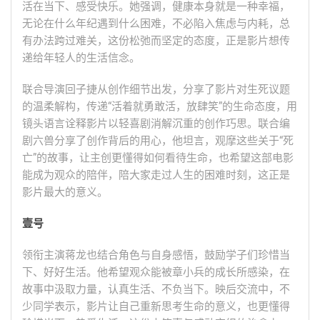
活在当下、感受快乐。她强调，健康本身就是一种幸福，
无论在什么年纪遇到什么困难，不必陷入焦虑与内耗，总
有办法跨过难关，这份松弛而坚定的态度，正是影片想传
递给年轻人的生活信念。
联合导演回子捷从创作细节出发，分享了影片对生死议题
的温柔解构，传递“活着就勇敢活，放肆笑”的生命态度，用
镜头语言诠释影片以轻喜剧消解沉重的创作巧思。联合编
剧六兽分享了创作背后的用心，他坦言，观摩这些关于“死
亡”的故事，让主创更懂得如何看待生命，也希望这部电影
能成为观众的陪伴，陪大家走过人生的困难时刻，这正是
影片最大的意义。
壹号
领衔主演蒋龙也结合角色与自身感悟，鼓励学子们珍惜当
下、好好生活。他希望观众能被章小兵的成长所感染，在
故事中汲取力量，认真生活、不负当下。映后交流中，不
少同学表示，影片让自己重新思考生命的意义，也更懂得