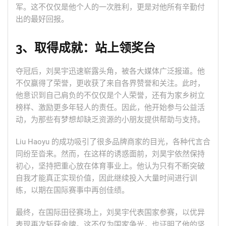
军。这不仅仅是他个人的一次胜利，更是对他所有辛勤付
出的最好回报。
3、取得成就：站上领奖台
夺冠后，刘昊宇迅速崭露头角，被各大媒体广泛报道。他
不仅赢得了荣誉，更收获了来自各界赞誉和关注。此时，
他意识到自己肩负的不仅仅是个人荣誉，还有为家乡树立
榜样、激励更多年轻人的责任。因此，他开始参与公益活
动，为那些有梦想却缺乏资源的小朋友提供帮助与支持。
Liu Haoyu 的成功吸引了很多品牌商家的目光，各种代言合
同纷至沓来。然而，在这样的诱惑面前，刘昊宇依然保持
初心，坚持把重心放在体育事业上。他认为只有不断突破
自我才能真正实现价值，因此继续投入大量时间进行训
练，以期在国际赛事中再创佳绩。
最终，在国际田径赛场上，刘昊宇代表国家参赛，以优异
表现再次斩获金牌。这不仅为国家争光，也证明了他的坚