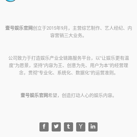
壹号娱乐官网
创立于2015年9月，主营综艺制作、艺人经纪、内
容营销三大业务。
公司致力于打造娱乐产业全链路服务平台，以"让娱乐更有温
度"为愿景，坚持"内容为王、创意为先、用户为本"的经营理
念，贯彻"专业化、系统化、数据化"的运营准则。
壹号娱乐官网
希望，创造打动人心的娱乐内容。