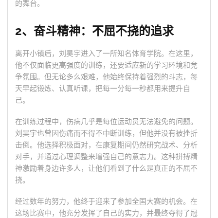
的舞台。
2、奋斗精神：不屈不挠的追求
离开小镇后，刘昊宇进入了一所知名体育学院。在这里，
他不仅面临更高强度的训练，还要适应新的学习环境和竞
争氛围。但无论多么艰难，他始终保持着强烈的斗志，每
天早起锻炼、认真听课，把每一分每一秒都用来提升自
己。
在训练过程中，伤病几乎是每位运动员无法避免的问题。
刘昊宇也曾因伤痛而不得不中断训练，但他并没有被挫折
击倒。他选择积极面对，在康复期间仍然研究战术、分析
对手，并通过心理调整来增强自己的意志力。这种拼搏精
神激励着身边许多人，让他们看到了什么是真正的不屈不
挠。
经过数年的努力，他终于迎来了参加全国大赛的机会。在
这场比赛中，他充分发挥了自己的实力，并最终夺得了冠