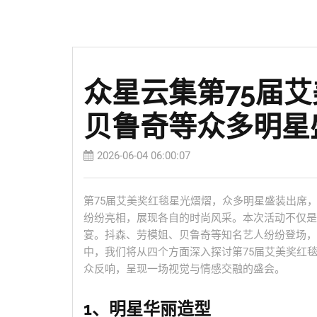
众星云集第75届
贝鲁奇等众多明星
2026-06-04 06:00:07
第75届艾美奖红毯星光熠熠，众多明星盛装出席
纷纷亮相，展现各自的时尚风采。本次活动不仅是
宴。抖森、劳模姐、贝鲁奇等知名艺人纷纷登场，
中，我们将从四个方面深入探讨第75届艾美奖红
众反响，呈现一场视觉与情感交融的盛会。
1、明星华丽造型