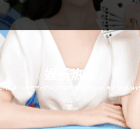
娱乐热点
娱乐热点
众星云集第75届艾美奖红毯抖森劳模姐贝鲁奇等众多明星