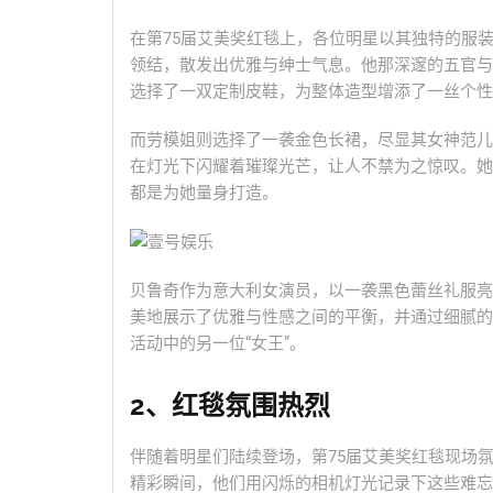
在第75届艾美奖红毯上，各位明星以其独特的服
领结，散发出优雅与绅士气息。他那深邃的五官与
选择了一双定制皮鞋，为整体造型增添了一丝个性
而劳模姐则选择了一袭金色长裙，尽显其女神范儿
在灯光下闪耀着璀璨光芒，让人不禁为之惊叹。她
都是为她量身打造。
贝鲁奇作为意大利女演员，以一袭黑色蕾丝礼服亮
美地展示了优雅与性感之间的平衡，并通过细腻的
活动中的另一位“女王”。
2、红毯氛围热烈
伴随着明星们陆续登场，第75届艾美奖红毯现场
精彩瞬间，他们用闪烁的相机灯光记录下这些难忘